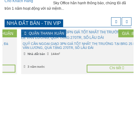
Sky Office hân hạnh thông báo, chúng tôi đã
tròn 1 năm hoạt động với sứ mệnh...
NHÀ ĐẤT BÁN - TIN VIP
GIÁ :
8,9
TỶ
QUẬN THANH XUÂN
QUỸ CĂN NGOẠI GIAO 3PN GIÁ TỐT NHẤT THỊ TRƯỜNG TẠI BRG 25 LÊ
VĂN LƯƠNG, QUÀ TẶNG 270TR, SỔ LÂU DÀI
2
Nhà đất bán
144m
3 năm trước
Chi tiết