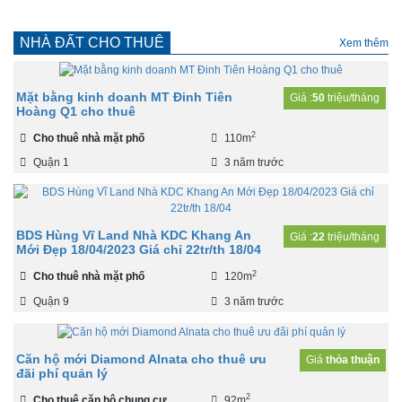
NHÀ ĐẤT CHO THUÊ
Xem thêm
Mặt bằng kinh doanh MT Đinh Tiên
Giá :
50
triệu/tháng
Hoàng Q1 cho thuê
2
Cho thuê nhà mặt phố
110m
Quận 1
3 năm trước
BDS Hùng Vĩ Land Nhà KDC Khang An
Giá :
22
triệu/tháng
Mới Đẹp 18/04/2023 Giá chỉ 22tr/th 18/04
2
Cho thuê nhà mặt phố
120m
Quận 9
3 năm trước
Căn hộ mới Diamond Alnata cho thuê ưu
Giá
thỏa thuận
đãi phí quản lý
2
Cho thuê căn hộ chung cư
92m