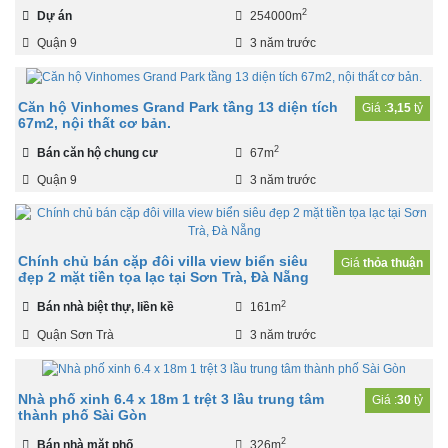
2
Dự án
254000m
Quận 9
3 năm trước
Căn hộ Vinhomes Grand Park tầng 13 diện tích
Giá :
3,15
tỷ
67m2, nội thất cơ bản.
2
Bán căn hộ chung cư
67m
Quận 9
3 năm trước
Chính chủ bán cặp đôi villa view biển siêu
Giá
thỏa thuận
đẹp 2 mặt tiền tọa lạc tại Sơn Trà, Đà Nẵng
2
Bán nhà biệt thự, liền kề
161m
Quận Sơn Trà
3 năm trước
Nhà phố xinh 6.4 x 18m 1 trệt 3 lầu trung tâm
Giá :
30
tỷ
thành phố Sài Gòn
2
Bán nhà mặt phố
326m