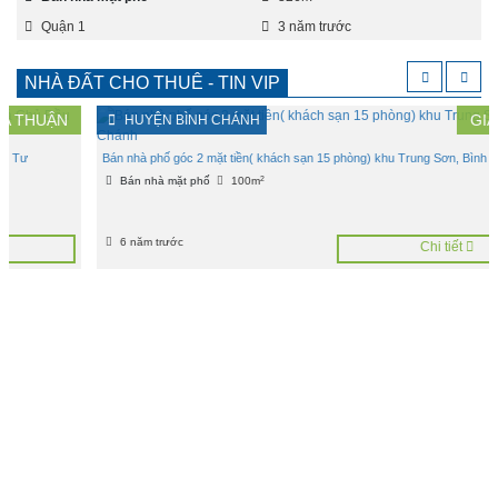
Quận 1
3 năm trước
NHÀ ĐẤT CHO THUÊ - TIN VIP
GIÁ :
13
TỶ
HUYỆN BÌNH CHÁNH
Bán nhà phố góc 2 mặt tiền( khách sạn 15 phòng) khu Trung Sơn, Bình Chánh
2
Bán nhà mặt phố
100m
6 năm trước
Chi tiết