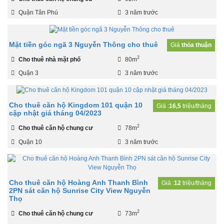
Quận Tân Phú
3 năm trước
Mặt tiền góc ngã 3 Nguyễn Thông cho thuê
Giá
thỏa thuận
2
Cho thuê nhà mặt phố
80m
Quận 3
3 năm trước
Cho thuê căn hộ Kingdom 101 quận 10
Giá :
16,5
triệu/tháng
cập nhật giá tháng 04/2023
2
Cho thuê căn hộ chung cư
78m
Quận 10
3 năm trước
Cho thuê căn hộ Hoàng Anh Thanh Bình
Giá :
12
triệu/tháng
2PN sát căn hộ Sunrise City View Nguyễn
Thọ
2
Cho thuê căn hộ chung cư
73m