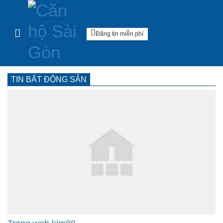
Căn hộ Sài Gòn
Skip to content
Đăng tin miễn phí
TIN BẤT ĐỘNG SẢN