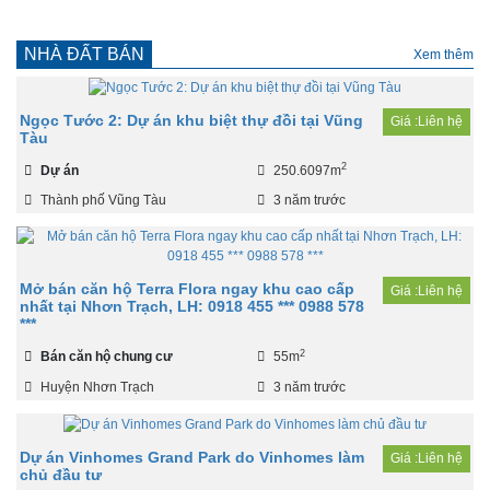
NHÀ ĐẤT BÁN
Xem thêm
Ngọc Tước 2: Dự án khu biệt thự đồi tại Vũng
Giá :Liên hệ
Tàu
2
Dự án
250.6097m
Thành phố Vũng Tàu
3 năm trước
Mở bán căn hộ Terra Flora ngay khu cao cấp
Giá :Liên hệ
nhất tại Nhơn Trạch, LH: 0918 455 *** 0988 578
***
2
Bán căn hộ chung cư
55m
Huyện Nhơn Trạch
3 năm trước
Dự án Vinhomes Grand Park do Vinhomes làm
Giá :Liên hệ
chủ đầu tư