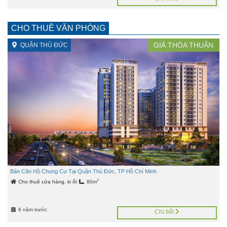
CHO THUÊ VĂN PHÒNG
GIÁ
THỎA THUẬN
QUẬN THỦ ĐỨC
Bán Căn Hộ Chung Cư Tại Quận Thủ Đức, TP Hồ Chí Minh
2
Cho thuê cửa hàng, ki ốt
80m
6 năm trước
Chi tiết