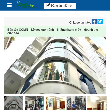
Căn hộ Sài Gòn
Skip to content
Đăng tin miễn phí
Chia sẻ tin này:
Bán tòa CCMN – Lô góc oto tránh – 8 tầng thang máy – doanh thu
cực cao