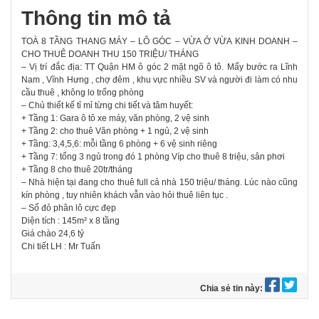
Thông tin mô tả
TOÀ 8 TẦNG THANG MÁY – LÔ GÓC – VỪA Ở VỪA KINH DOANH –
CHO THUÊ DOANH THU 150 TRIỆU/ THÁNG
– Vị trí đắc địa: TT Quận HM ô góc 2 mặt ngõ ô tô. Mấy bước ra Lĩnh
Nam , Vĩnh Hưng , chợ đêm , khu vực nhiều SV và người đi làm có nhu
cầu thuê , không lo trống phòng
– Chủ thiết kế tỉ mỉ từng chi tiết và tâm huyết:
+ Tầng 1: Gara ô tô xe máy, văn phòng, 2 vệ sinh
+ Tầng 2: cho thuê Văn phòng + 1 ngủ, 2 vệ sinh
+ Tầng: 3,4,5,6: mỗi tầng 6 phòng + 6 vệ sinh riêng
+ Tầng 7: tổng 3 ngủ trong đó 1 phòng Víp cho thuê 8 triệu, sân phơi
+ Tầng 8 cho thuê 20tr/tháng
– Nhà hiện tại đang cho thuê full cả nhà 150 triệu/ tháng. Lúc nào cũng
kín phòng , tuy nhiên khách vẫn vào hỏi thuê liên tục .
– Sổ đỏ phân lô cực đẹp
Diện tích : 145m² x 8 tầng
Giá chào 24,6 tỷ
Chi tiết LH : Mr Tuấn
Chia sẻ tin này: