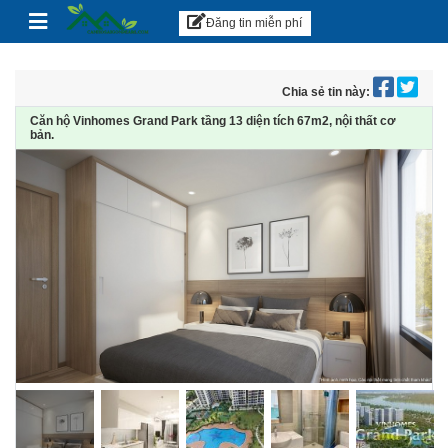
Căn hộ Sài Gòn
Skip to content
Đăng tin miễn phí
Chia sẻ tin này:
Căn hộ Vinhomes Grand Park tầng 13 diện tích 67m2, nội thất cơ
bản.