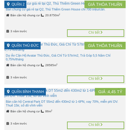
GIÁ
THỎA THUẬN
QUẬN 2
Bán chung cư giá rẻ tại Q2, Thủ Thiêm Green House chỉ 700 triệu/căn.
2
Bán căn hộ chung cư
20.8750m
3 năm trước
Chi tiết
GIÁ
THỎA THUẬN
QUẬN THỦ ĐỨC
Dự Án Căn Hộ Avatar Thủ Đức, Giá Chỉ Từ 57tr/m2, Trả Góp 5,5 Năm Chỉ
0,75%/tháng
2
Bán căn hộ chung cư
28585m
3 năm trước
Chi tiết
GIÁ :
4,45
TỶ
QUẬN BÌNH THẠNH
Bán căn hộ Central Park DT 55m2 đến 430m2 từ 1-6PN, vay 70%, miễn phí DV.
Thuê 15tr, sổ đỏ vĩnh viễn
2
Bán căn hộ chung cư
86m
3 năm trước
Chi tiết