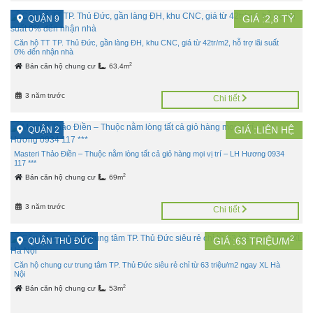
GIÁ :
2,8
TỶ
QUẬN 9
Căn hộ TT TP. Thủ Đức, gần làng ĐH, khu CNC, giá từ 42tr/m2, hỗ trợ lãi suất
0% đến nhận nhà
2
Bán căn hộ chung cư
63.4m
3 năm trước
Chi tiết
GIÁ :LIÊN HỆ
QUẬN 2
Masteri Thảo Điền – Thuộc nằm lòng tất cả giỏ hàng mọi vị trí – LH Hương 0934
117 ***
2
Bán căn hộ chung cư
69m
3 năm trước
Chi tiết
2
GIÁ :
63
TRIỆU/M
QUẬN THỦ ĐỨC
Căn hộ chung cư trung tâm TP. Thủ Đức siêu rẻ chỉ từ 63 triệu/m2 ngay XL Hà
Nội
2
Bán căn hộ chung cư
53m