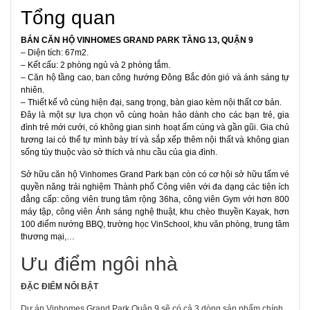
Tổng quan
BÁN CĂN HỘ VINHOMES GRAND PARK TẦNG 13, QUẬN 9
– Diện tích: 67m2.
– Kết cấu: 2 phòng ngủ và 2 phòng tắm.
– Căn hộ tầng cao, ban công hướng Đông Bắc đón gió và ánh sáng tự
nhiên.
– Thiết kế vô cùng hiện đại, sang trọng, bàn giao kèm nội thất cơ bản.
Đây là một sự lựa chọn vô cùng hoàn hảo dành cho các bạn trẻ, gia
đình trẻ mới cưới, có không gian sinh hoạt ấm cúng và gần gũi. Gia chủ
tương lai có thể tự mình bày trí và sắp xếp thêm nội thất và không gian
sống tùy thuộc vào sở thích và nhu cầu của gia đình.
Sở hữu căn hộ Vinhomes Grand Park bạn còn có cơ hội sở hữu tấm vé
quyền năng trải nghiệm Thành phố Công viên với đa dạng các tiện ích
đẳng cấp: công viên trung tâm rộng 36ha, công viên Gym với hơn 800
máy tập, công viên Ánh sáng nghệ thuật, khu chèo thuyền Kayak, hơn
100 điểm nướng BBQ, trường học VinSchool, khu văn phòng, trung tâm
thương mại,…
Ưu điểm ngôi nhà
ĐẶC ĐIỂM NỔI BẬT
Dự án Vinhomes Grand Park Quận 9 sẽ có cả 3 dòng sản phẩm chính