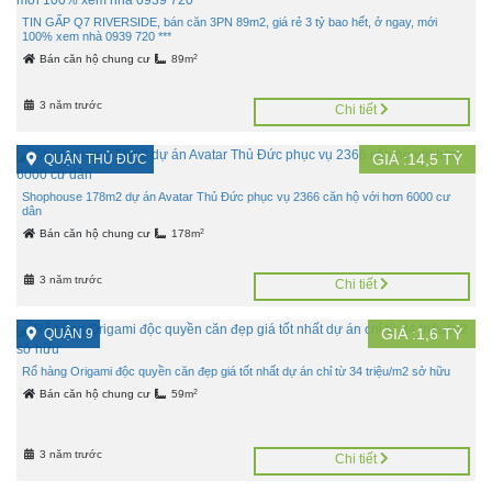
TIN GẤP Q7 RIVERSIDE, bán căn 3PN 89m2, giá rẻ 3 tỷ bao hết, ở ngay, mới
100% xem nhà 0939 720 ***
2
Bán căn hộ chung cư
89m
3 năm trước
Chi tiết
GIÁ :
14,5
TỶ
QUẬN THỦ ĐỨC
Shophouse 178m2 dự án Avatar Thủ Đức phục vụ 2366 căn hộ với hơn 6000 cư
dân
2
Bán căn hộ chung cư
178m
3 năm trước
Chi tiết
GIÁ :
1,6
TỶ
QUẬN 9
Rổ hàng Origami độc quyền căn đẹp giá tốt nhất dự án chỉ từ 34 triệu/m2 sở hữu
2
Bán căn hộ chung cư
59m
3 năm trước
Chi tiết