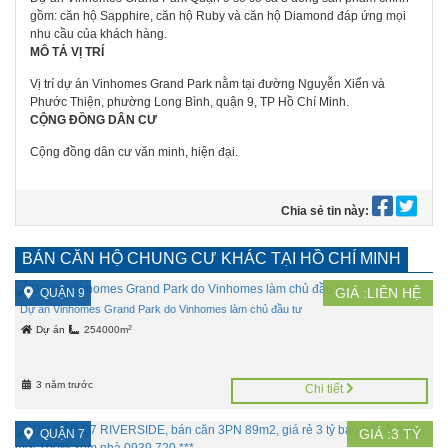
gồm: căn hộ Sapphire, căn hộ Ruby và căn hộ Diamond đáp ứng mọi
nhu cầu của khách hàng.
MÔ TẢ VỊ TRÍ
Vị trí dự án Vinhomes Grand Park nằm tại đường Nguyễn Xiển và
Phước Thiện, phường Long Bình, quận 9, TP Hồ Chí Minh.
CỘNG ĐỒNG DÂN CƯ
Cộng đồng dân cư văn minh, hiện đại.
Chia sẻ tin này:
BÁN CĂN HỘ CHUNG CƯ KHÁC TẠI HỒ CHÍ MINH
GIÁ :LIÊN HỆ
QUẬN 9
Dự án Vinhomes Grand Park do Vinhomes làm chủ đầu tư
2
Dự án
254000m
3 năm trước
Chi tiết
GIÁ :
3
TỶ
QUẬN 7