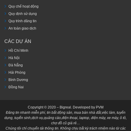
Quy chế hoạt động
Quy định sử dụng
Quy trình đăng tin
An toàn giao dịch
CÁC DỰ ÁN
Hồ Chí Minh
Hà Nội
Đà Nẵng
Hải Phòng
Bình Dương
Đồng Nai
Copyright © 2020 – Bigreal. Developed by PVM
Đăng tin nhanh miễn phí, tin bất động sản, mua bán nhà đất,việc làm, tuyển
dụng, tuyển sinh,dịch vụ,quảng cáo,điện thoại, laptop, điện máy, xe máy, ô tô,
chợ đồ cũ giá rẻ…
Chúng tôi chỉ chuyển tải thông tin. Không chịu bất kỳ trách nhiệm nào từ các