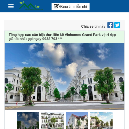
Căn hộ Sài Gòn
Skip to content
Đăng tin miễn phí
Chia sẻ tin này:
Tổng hợp các căn biệt thự, liền kề Vinhomes Grand Park vị trí đẹp
giá tốt nhất gọi ngay 0938 703 ***