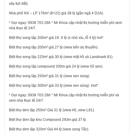
xây full đất).
Nhà phố NX – LP 176m² (8×22) giá 38 tỷ (gần ngã 4 D2A).
* Gọi ngay:
0938 703 286
* Mr Khoa cập nhật thị trường miễn phí xem
nhà thực tế 24/7.
Biệt thự song lập 200m² giá 19. X tỷ (x nhỏ xíu, lỗ 4 tỷ) hot*.
Biệt thự song lập 200m² giá 27 tỷ (view bến du thuyền).
Biệt thự song lập 225m² giá 30 tỷ (view mặt hồ và Landmark 81).
Biệt thự song lập compound 200m giá 24 tỷ (view hồ sen).
Biệt thự song lập 250m² giá 31 tỷ (view sen súng).
Biệt thự song lập 300m² giá 33 tỷ (view sen súng). Hot*.
* Gọi ngay:
0938 703 286
* Mr Khoa cập nhật thị trường miễn phí và
xem nhà thực tế 24/7.
Biệt thự đơn lập 250m² Giá 31 tỷ (view hồ, view L81).
Biệt thự đơn lập khu Compound 293m giá 37 tỷ.
Biệt thự đơn lập 320m² Giá 44 tỷ (view song Tắc).