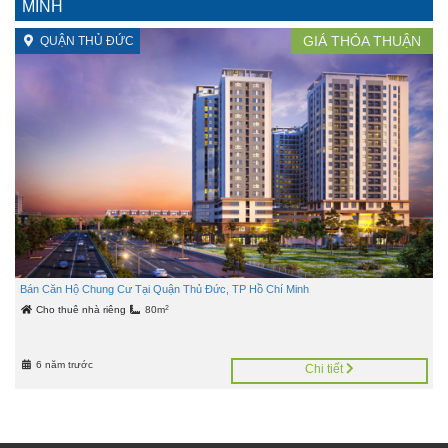
MINH
GIÁ
THỎA THUẬN
QUẬN THỦ ĐỨC
Bán Căn Hộ Chung Cư Tại Quận Thủ Đức, TP Hồ Chí Minh
2
Cho thuê nhà riêng
80m
6 năm trước
Chi tiết