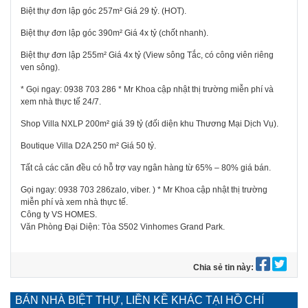
Biệt thự đơn lập góc 257m² Giá 29 tỷ. (HOT).
Biệt thự đơn lập góc 390m² Giá 4x tỷ (chốt nhanh).
Biệt thự đơn lập 255m² Giá 4x tỷ (View sông Tắc, có công viên riêng
ven sông).
* Gọi ngay:
0938 703 286
* Mr Khoa cập nhật thị trường miễn phí và
xem nhà thực tế 24/7.
Shop Villa NXLP 200m² giá 39 tỷ (đối diện khu Thương Mại Dịch Vụ).
Boutique Villa D2A 250 m² Giá 50 tỷ.
Tất cả các căn đều có hỗ trợ vay ngân hàng từ 65% – 80% giá bán.
Gọi ngay:
0938 703 286
zalo, viber. ) * Mr Khoa cập nhật thị trường
miễn phí và xem nhà thực tế.
Công ty VS HOMES.
Văn Phòng Đại Diện: Tòa S502 Vinhomes Grand Park.
Chia sẻ tin này:
BÁN NHÀ BIỆT THỰ, LIỀN KỀ KHÁC TẠI HỒ CHÍ