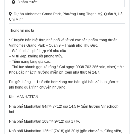
3 năm trước
Dự án Vinhomes Grand Park, Phường Long Thạnh Mỹ, Quận 9, Hồ
Chí Minh
Thông tin mô tả
* Chuyên bán biệt thự, nhà phố và tất cả các sản phẩm trong dự án
Vinhomes Grand Park – Quận 9 – Thành phố Thủ Đức.
– Giá tốt nhất, phù hợp với nhu cầu.
– Vị trí đẹp, không lỗi phong thủy.
– Tiềm năng tăng giá cao.
– Thủ tục nhanh gọn, rõ ràng.* Gọi ngay:
0938 703 286
zalo, viber) * Mr
Khoa cập nhật thị trường miễn phí xem nhà thực tế 24/7.
Em gửi thông tin 1 số căn hot* đang rao bán, giá bán đã bao gồm chi
phí trong quá trình chuyển nhượng.
Khu MANHATTAN.
Nhà phố Manhattan 84m² (7×12) giá 14.5 tỷ (gần trường Vinschool)
hot.
Nhà phố Manhattan 108m² (9×12) giá 17 tỷ.
Nhà phố Manhattan 126m² (7×18) giá 20 tỷ (gần chợ đêm, Công viên,