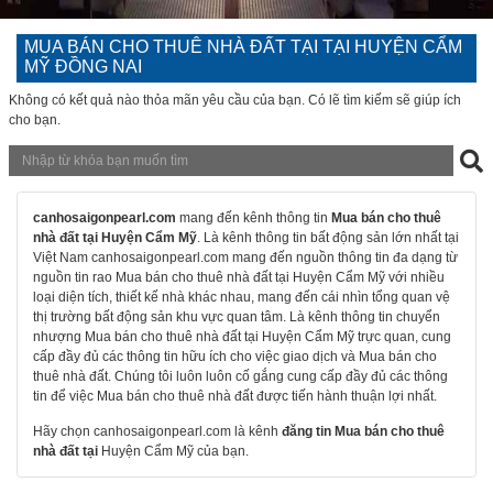
MUA BÁN CHO THUÊ NHÀ ĐẤT TẠI TẠI HUYỆN CẨM
MỸ ĐỒNG NAI
Không có kết quả nào thỏa mãn yêu cầu của bạn. Có lẽ tìm kiếm sẽ giúp ích
cho bạn.
canhosaigonpearl.com
mang đến kênh thông tin
Mua bán cho thuê
nhà đất tại Huyện Cẩm Mỹ
. Là kênh thông tin bất động sản lớn nhất tại
Việt Nam canhosaigonpearl.com mang đến nguồn thông tin đa dạng từ
nguồn tin rao Mua bán cho thuê nhà đất tại Huyện Cẩm Mỹ với nhiều
loại diện tích, thiết kế nhà khác nhau, mang đến cái nhìn tổng quan vệ
thị trường bất động sản khu vực quan tâm. Là kênh thông tin chuyển
nhượng Mua bán cho thuê nhà đất tại Huyện Cẩm Mỹ trực quan, cung
cấp đầy đủ các thông tin hữu ích cho việc giao dịch và Mua bán cho
thuê nhà đất. Chúng tôi luôn luôn cố gắng cung cấp đầy đủ các thông
tin để việc Mua bán cho thuê nhà đất được tiến hành thuận lợi nhất.
Hãy chọn canhosaigonpearl.com là kênh
đăng tin Mua bán cho thuê
nhà đất tại
Huyện Cẩm Mỹ của bạn.