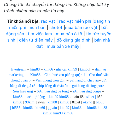
Chúng tôi chỉ chuyển tải thông tin. Không chịu bất kỳ
trách nhiệm nào từ các tin này.
Từ khóa nổi bật:
rao vặt
|
rao vặt miễn phí
|
đăng tin
miễn phí
|
mua bán
|
chotot
|
mua bán rao vặt
|
bất
động sản
|
tìm việc làm
|
mua bán ô tô
|
tin tức tuyển
sinh
|
điện tử điện máy
|
đồ dùng gia đình
|
bán nhà
đất
|
mua bán xe máy
|
livestream
–
kim88
–
kim66
-|
nhà cái kim99
|
kim66
| –
dich vu
marketing
—
Kim88
–
Cho thuê văn phòng quận 1
–
Cho thuê văn
phòng quận 3
–
Văn phòng trọn gói
–
gửi hàng đi châu âu
–
gửi
hàng đi úc giá rẻ
–
ship hàng đi châu âu
–
gui hang di singapore
–
Sơn hiệu ứng
–
Sơn hiệu ứng bê tông
–
sơn hiệu ứng conpa
–
kim88
–
web tự động
–
kim99
kim88
unwin 68
|
shbet
|
b52 |
kim88
|
99kim
|| iwin |
kim88
|
kim88
| 8xbet |
okvnd
||
bl555
|
bl555
|
kim66
|
kim66
|
ggwin
|
kim99
|
kim66
| |
kim66
kim88
kim88
kim99
kim66