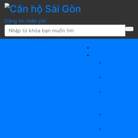
Skip to content
Căn hộ Sài 
Đăng tin miễn phí
Trang chủ
Nhà đất bán
Bán căn hộ
chung cư
Bán nhà
riêng
Bán nhà
biệt thự,
liền kề
Bán nhà
mặt phố
Bán đất nền
dự án