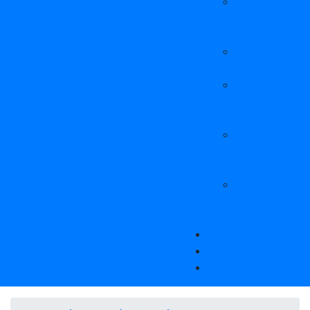
Cho thuê
nhà trọ,
phòng trọ
Cho thuê
văn phòng
Cho thuê
cửa hàng, ki
ốt
Cho thuê
kho, nhà
xưởng, đất
Cho thuê
bất động
sản khác
Tin bất động sản
Dự án
Liên hệ