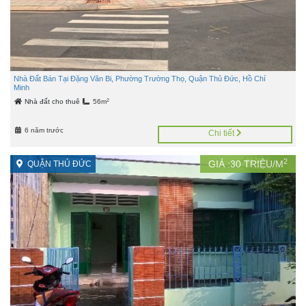
Nhà Đất Bán Tại Đặng Văn Bi, Phường Trường Thọ, Quận Thủ Đức, Hồ Chí
Minh
2
Nhà đất cho thuê
56m
6 năm trước
Chi tiết
2
GIÁ :
30
TRIỆU/M
QUẬN THỦ ĐỨC