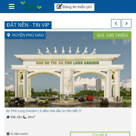
Căn hộ Sài Gòn
Skip to content
Đăng tin miễn phí
ĐẤT NỀN - TIN VIP
GIÁ :
590
TRIỆU
HUYỆN PHÚ GIÁO
An Phú Long Garden | 6 điều nhà đầu tư nên biết !!!
2
Đất nền
80m
6 năm trước
Chi tiết