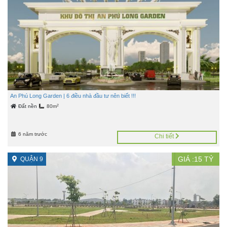
An Phú Long Garden | 6 điều nhà đầu tư nên biết !!!
2
Đất nền
80m
6 năm trước
Chi tiết
GIÁ :
15
TỶ
QUẬN 9