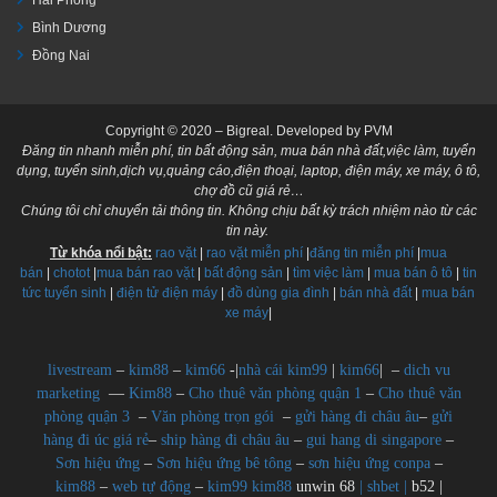
Bình Dương
Đồng Nai
Copyright © 2020 – Bigreal. Developed by PVM
Đăng tin nhanh miễn phí, tin bất động sản, mua bán nhà đất,việc làm, tuyển
dụng, tuyển sinh,dịch vụ,quảng cáo,điện thoại, laptop, điện máy, xe máy, ô tô,
chợ đồ cũ giá rẻ…
Chúng tôi chỉ chuyển tải thông tin. Không chịu bất kỳ trách nhiệm nào từ các
tin này.
Từ khóa nổi bật:
rao vặt
|
rao vặt miễn phí
|
đăng tin miễn phí
|
mua
bán
|
chotot
|
mua bán rao vặt
|
bất động sản
|
tìm việc làm
|
mua bán ô tô
|
tin
tức tuyển sinh
|
điện tử điện máy
|
đồ dùng gia đình
|
bán nhà đất
|
mua bán
xe máy
|
livestream
–
kim88
–
kim66
-|
nhà cái kim99
|
kim66
| –
dich vu
marketing
—
Kim88
–
Cho thuê văn phòng quận 1
–
Cho thuê văn
phòng quận 3
–
Văn phòng trọn gói
–
gửi hàng đi châu âu
–
gửi
hàng đi úc giá rẻ
–
ship hàng đi châu âu
–
gui hang di singapore
–
Sơn hiệu ứng
–
Sơn hiệu ứng bê tông
–
sơn hiệu ứng conpa
–
kim88
–
web tự động
–
kim99
kim88
unwin 68
|
shbet
|
b52 |