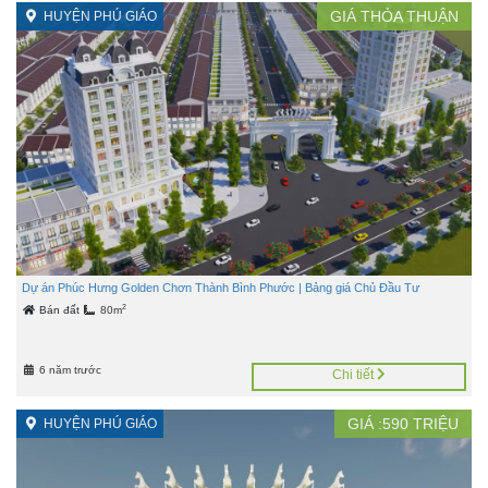
GIÁ
THỎA THUẬN
HUYỆN PHÚ GIÁO
Dự án Phúc Hưng Golden Chơn Thành Bình Phước | Bảng giá Chủ Đầu Tư
2
Bán đất
80m
6 năm trước
Chi tiết
GIÁ :
590
TRIỆU
HUYỆN PHÚ GIÁO