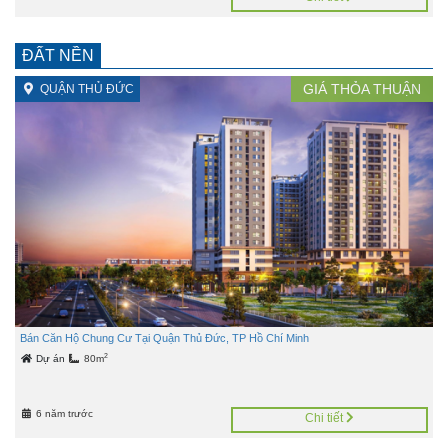
ĐẤT NỀN
GIÁ
THỎA THUẬN
QUẬN THỦ ĐỨC
Bán Căn Hộ Chung Cư Tại Quận Thủ Đức, TP Hồ Chí Minh
2
Dự án
80m
6 năm trước
Chi tiết